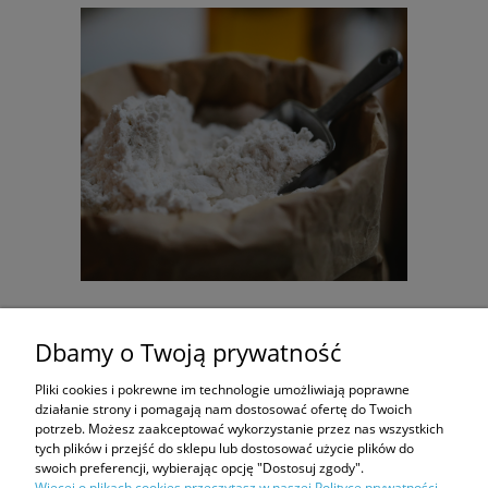
4 x 1 kg MĄKA HILDEGARDY Z BINGEN - orkiszowa
Dbamy o Twoją prywatność
jasna TYP 650 - Prosto z młyna
Pliki cookies i pokrewne im technologie umożliwiają poprawne
75,60 zł
działanie strony i pomagają nam dostosować ofertę do Twoich
potrzeb. Możesz zaakceptować wykorzystanie przez nas wszystkich
79,60 zł
Cena regularna:
tych plików i przejść do sklepu lub dostosować użycie plików do
swoich preferencji, wybierając opcję "Dostosuj zgody".
do koszyka
Więcej o plikach cookies przeczytasz w naszej Polityce prywatności.