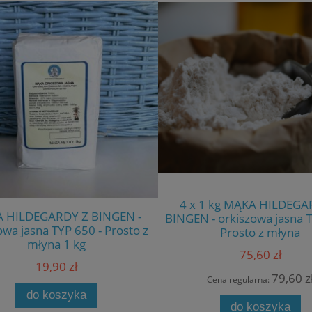
4 x 1 kg MĄKA HILDEGA
 HILDEGARDY Z BINGEN -
BINGEN - orkiszowa jasna T
owa jasna TYP 650 - Prosto z
Prosto z młyna
młyna 1 kg
75,60 zł
19,90 zł
79,60 z
Cena regularna:
do koszyka
do koszyka