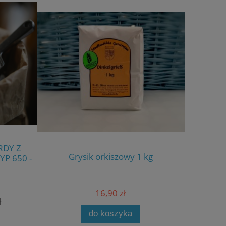
RDY Z
Grysik orkiszowy 1 kg
Miesz
YP 650 -
16,90 zł
ł
do koszyka