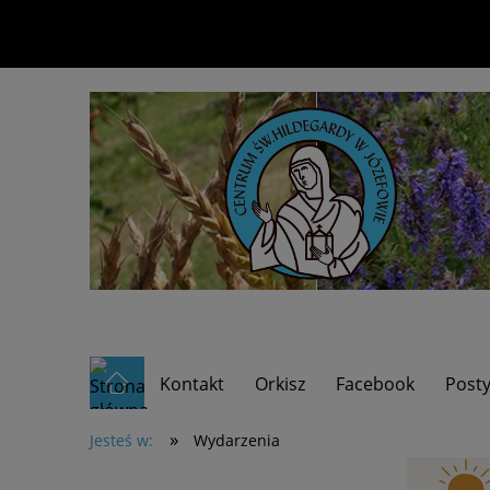
Kontakt
Orkisz
Facebook
Posty
»
Baza wiedzy/ WYDARZENIA
Menu
Nowoś
Jesteś w:
Wydarzenia