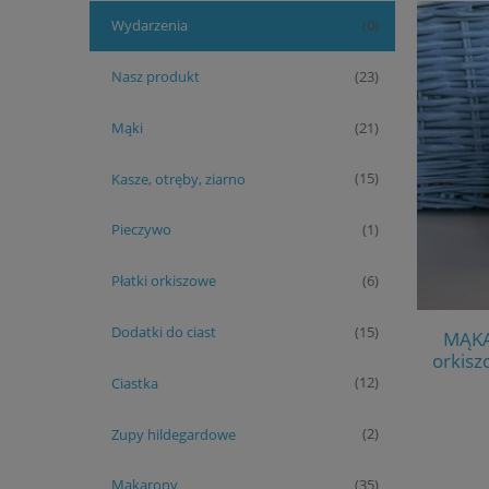
Wydarzenia
(0)
Nasz produkt
(23)
Mąki
(21)
Kasze, otręby, ziarno
(15)
Pieczywo
(1)
Płatki orkiszowe
(6)
Dodatki do ciast
(15)
MĄKA
orkisz
Ciastka
(12)
Zupy hildegardowe
(2)
Makarony
(35)