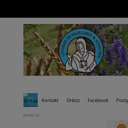
Kontakt
Orkisz
Facebook
Posty
Baza wiedzy/ WYDARZENIA
Menu
Nowoś
Jesteś w: