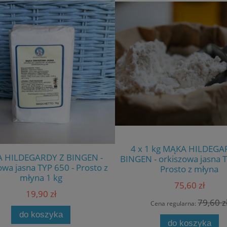
4 x 1 kg MĄKA HILDEGA
 HILDEGARDY Z BINGEN -
BINGEN - orkiszowa jasna T
owa jasna TYP 650 - Prosto z
Prosto z młyna
młyna 1 kg
75,60 zł
19,90 zł
79,60 z
Cena regularna:
do koszyka
do koszyka