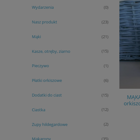
Wydarzenia
(0)
Nasz produkt
(23)
Mąki
(21)
Kasze, otręby, ziarno
(15)
Pieczywo
(1)
Płatki orkiszowe
(6)
Dodatki do ciast
(15)
MĄKA
orkisz
Ciastka
(12)
Zupy hildegardowe
(2)
Makarony
(35)