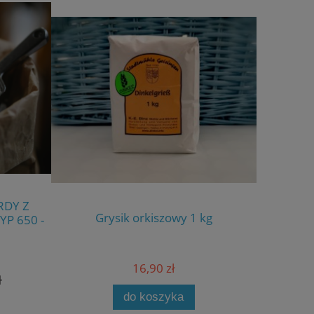
RDY Z
Grysik orkiszowy 1 kg
Miesz
YP 650 -
16,90 zł
ł
do koszyka