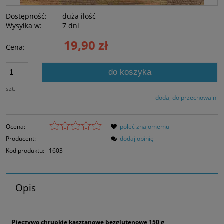
Dostępność:
duża ilość
Wysyłka w:
7 dni
19,90 zł
Cena:
do koszyka
szt.
dodaj do przechowalni
Ocena:
poleć znajomemu
Producent:
-
dodaj opinię
Kod produktu:
1603
Opis
Pieczywo chrupkie kasztanowe bezglutenowe 150 g