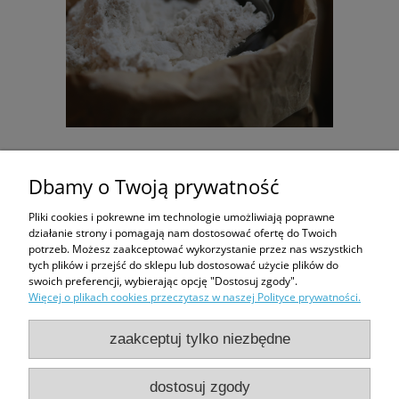
4 x 1 kg MĄKA HILDEGARDY Z BINGEN - orkiszowa
Dbamy o Twoją prywatność
jasna TYP 650 - Prosto z młyna
Pliki cookies i pokrewne im technologie umożliwiają poprawne
75,60 zł
działanie strony i pomagają nam dostosować ofertę do Twoich
potrzeb. Możesz zaakceptować wykorzystanie przez nas wszystkich
79,60 zł
Cena regularna:
tych plików i przejść do sklepu lub dostosować użycie plików do
swoich preferencji, wybierając opcję "Dostosuj zgody".
do koszyka
Więcej o plikach cookies przeczytasz w naszej Polityce prywatności.
zaakceptuj tylko niezbędne
Zakupy
dostosuj zgody
Moje konto