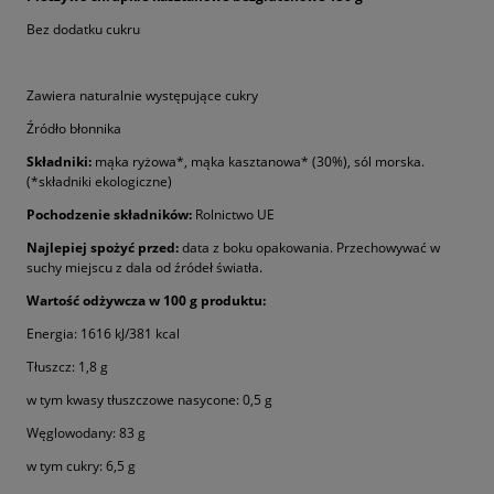
Bez dodatku cukru
Zawiera naturalnie występujące cukry
Źródło błonnika
Składniki:
mąka ryżowa*, mąka kasztanowa* (30%), sól morska.
(*składniki ekologiczne)
Pochodzenie składników:
Rolnictwo UE
Najlepiej spożyć przed:
data z boku opakowania. Przechowywać w
suchy miejscu z dala od źródeł światła.
Wartość odżywcza w 100 g produktu:
Energia: 1616 kJ/381 kcal
Tłuszcz: 1,8 g
w tym kwasy tłuszczowe nasycone: 0,5 g
Węglowodany: 83 g
w tym cukry: 6,5 g