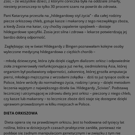
Zosi, – że wszystkie dzieci, z którymi córeczka była na oddziale zmarły,
niestety przeszczep to tylko 30 procent szans na powrót do zdrowia.
Pani Katarzyna przeszła na „hildegardowy styl życia” - dla całej rodziny
piecze orkiszowy chleb, gotuje kasze i makarony z tego niezwykłego zboża,
a kiedy Zosia ma katar, czy choćby zapalenie spojówek – dostaje
hildegardowe specyfiki. Zosia jest silna i zdrowa – lekarze potwierdzają jej
bardzo dobrą odporność.
Zagłębiając się w świat Hildegardy z Bingen poznawałam kolejne osoby
wyleczone medycyną hildegardowa z ciężkich chorób –
- młodą dziewczynę, która żyła dzięki ciągłym dializom: orkisz i odpowiednie
zioła zregenerowały niefunkcjonująca już nerkę, siedmioletnią Asia, której
organizm był pozbawiony odporności, zakonnicę, której groziła amputacja
piersi, młodego mężczyzna z wrzodami żołądka - dziś to już tysiące osób w
Polsce, które wróciły do normalnego życia, rodziny i pracy – dzięki metodom
leczenia wyjętym z największego dzieła św. Hildegardy „Scivias”. Podstawą
leczniczej i utrzymującej w zdrowiu diety jest orkisz – pieczony z niego chleb,
czy kasze lub makarony – to lecznicze zboże dziś staje się dostępne dzięki
uprawom prowadzonym w kilku miejscach w Polsce.
DIETA ORKISZOWA
Dieta opiera się na prawdziwym orkiszu. Jest to hodowana od tysięcy lat
roślina, która w dzisiejszych czasach praktycznie zanikła, ponieważ nie
poddaje się żadnym manipulacjom genetycznym i w związku z tym nie