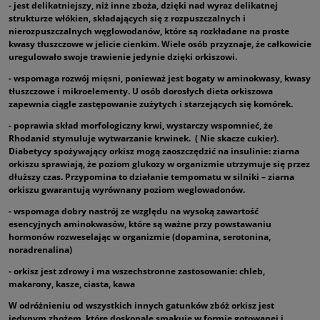
- jest delikatniejszy, niż inne zboża, dzięki nad wyraz delikatnej
strukturze włókien, składających się z rozpuszczalnych i
nierozpuszczalnych węglowodanów, które są rozkładane na proste
kwasy tłuszczowe w jelicie cienkim. Wiele osób przyznaje, że całkowicie
uregulowało swoje trawienie jedynie dzięki orkiszowi.
- wspomaga rozwój mięsni, ponieważ jest bogaty w aminokwasy, kwasy
tłuszczowe i mikroelementy. U osób dorosłych dieta orkiszowa
zapewnia ciągle zastępowanie zużytych i starzejących się komórek.
- poprawia skład morfologiczny krwi, wystarczy wspomnieć, że
Rhodanid stymuluje wytwarzanie krwinek. ( Nie skacze cukier).
Diabetycy spożywający orkisz mogą zaoszczędzić na insulinie: ziarna
orkiszu sprawiają, że poziom glukozy w organizmie utrzymuje się przez
dłuższy czas. Przypomina to działanie tempomatu w silniki – ziarna
orkiszu gwarantują wyrównany poziom weglowadonów.
- wspomaga dobry nastrój ze względu na wysoką zawartość
esencyjnych aminokwasów, które są ważne przy powstawaniu
hormonów rozweselając w organizmie (dopamina, serotonina,
noradrenalina)
- orkisz jest zdrowy i ma wszechstronne zastosowanie: chleb,
makarony, kasze, ciasta, kawa
W odróżnieniu od wszystkich innych gatunków zbóż orkisz jest
jedynym zbożem, które doskonale smakuje w formie gotowanej i