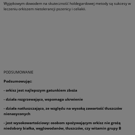
Wyjątkowym dowodem na skuteczność holdegardowej metody są sukcesy w
leczeniu orkiszem nietolerancji pszenicy i celiakii.
PODSUMOWANIE
Podsumowując:
- orkisz jest najlepszym gatunkiem zboża
- działa rozgrzewająco, wspomaga ukrwienie
- działa natłuszczająco, ze względu na wysoką zawartość tłuszczów
nienasyconych
- jest wysokowartościowy: osobom spożywającym orkisz nie grożą
niedobory białka, węglowodanów, tłuszczów, czy witamin grupy B