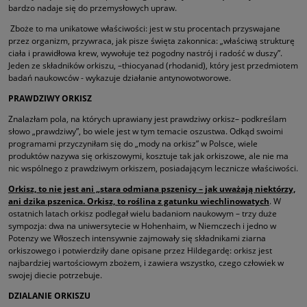
bardzo nadaje się do przemysłowych upraw.
Zboże to ma unikatowe właściwości: jest w stu procentach przyswajane
przez organizm, przywraca, jak pisze święta zakonnica: „właściwą strukturę
ciała i prawidłowa krew, wywołuje też pogodny nastrój i radość w duszy”.
Jeden ze składników orkiszu, –thiocyanad (rhodanid), który jest przedmiotem
badań naukowców - wykazuje działanie antynowotworowe.
PRAWDZIWY ORKISZ
Znalazłam pola, na których uprawiany jest prawdziwy orkisz– podkreślam
słowo „prawdziwy”, bo wiele jest w tym temacie oszustwa. Odkąd swoimi
programami przyczyniłam się do „mody na orkisz” w Polsce, wiele
produktów nazywa się orkiszowymi, kosztuje tak jak orkiszowe, ale nie ma
nic wspólnego z prawdziwym orkiszem, posiadającym lecznicze właściwości.
Orkisz, to nie jest ani „stara odmiana pszenicy – jak uważają niektórzy,
ani dzika pszenica. Orkisz, to roślina z gatunku wiechlinowatych
. W
ostatnich latach orkisz podlegał wielu badaniom naukowym – trzy duże
sympozja: dwa na uniwersytecie w Hohenhaim, w Niemczech i jedno w
Potenzy we Włoszech intensywnie zajmowały się składnikami ziarna
orkiszowego i potwierdziły dane opisane przez Hildegardę: orkisz jest
najbardziej wartościowym zbożem, i zawiera wszystko, czego człowiek w
swojej diecie potrzebuje.
DZIALANIE ORKISZU