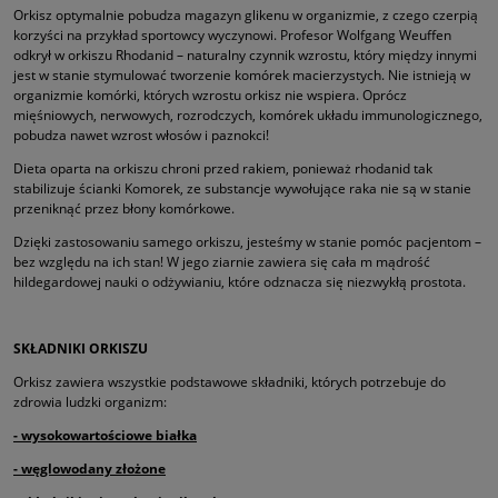
Orkisz optymalnie pobudza magazyn glikenu w organizmie, z czego czerpią
korzyści na przykład sportowcy wyczynowi. Profesor Wolfgang Weuffen
odkrył w orkiszu Rhodanid – naturalny czynnik wzrostu, który między innymi
jest w stanie stymulować tworzenie komórek macierzystych. Nie istnieją w
organizmie komórki, których wzrostu orkisz nie wspiera. Oprócz
mięśniowych, nerwowych, rozrodczych, komórek układu immunologicznego,
pobudza nawet wzrost włosów i paznokci!
Dieta oparta na orkiszu chroni przed rakiem, ponieważ rhodanid tak
stabilizuje ścianki Komorek, ze substancje wywołujące raka nie są w stanie
przeniknąć przez błony komórkowe.
Dzięki zastosowaniu samego orkiszu, jesteśmy w stanie pomóc pacjentom –
bez względu na ich stan! W jego ziarnie zawiera się cała m mądrość
hildegardowej nauki o odżywianiu, które odznacza się niezwykłą prostota.
SKŁADNIKI ORKISZU
Orkisz zawiera wszystkie podstawowe składniki, których potrzebuje do
zdrowia ludzki organizm:
- wysokowartościowe białka
- węglowodany złożone