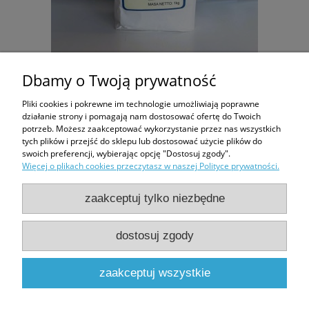
MĄKA HILDEGARDY Z BINGEN - orkiszowa jasna TYP
Dbamy o Twoją prywatność
650 - Prosto z młyna 1 kg
Pliki cookies i pokrewne im technologie umożliwiają poprawne
działanie strony i pomagają nam dostosować ofertę do Twoich
19,90 zł
potrzeb. Możesz zaakceptować wykorzystanie przez nas wszystkich
tych plików i przejść do sklepu lub dostosować użycie plików do
swoich preferencji, wybierając opcję "Dostosuj zgody".
do koszyka
Więcej o plikach cookies przeczytasz w naszej Polityce prywatności.
zaakceptuj tylko niezbędne
Zakupy
dostosuj zgody
Moje konto
zaakceptuj wszystkie
Informacje