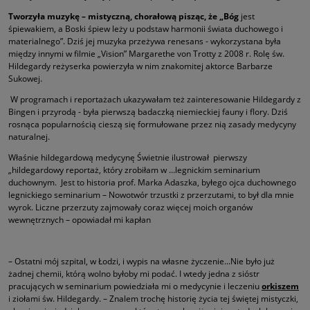
Tworzyła muzykę – mistyczną, chorałową pisząc, że „Bóg
jest
śpiewakiem, a Boski śpiew leży u podstaw harmonii świata duchowego i
materialnego”. Dziś jej muzyka przeżywa renesans - wykorzystana była
między innymi w filmie „Vision” Margarethe von Trotty z 2008 r. Rolę św.
Hildegardy reżyserka powierzyła w nim znakomitej aktorce Barbarze
Sukowej.
W programach i reportażach ukazywałam też zainteresowanie Hildegardy z
Bingen i przyrodą - była pierwszą badaczką niemieckiej fauny i flory. Dziś
rosnąca popularnością cieszą się formułowane przez nią zasady medycyny
naturalnej.
Właśnie hildegardową medycynę Świetnie ilustrował pierwszy
„hildegardowy reportaż, który zrobiłam w …legnickim seminarium
duchownym. Jest to historia prof. Marka Adaszka, byłego ojca duchownego
legnickiego seminarium – Nowotwór trzustki z przerzutami, to był dla mnie
wyrok. Liczne przerzuty zajmowały coraz więcej moich organów
wewnętrznych – opowiadał mi kapłan
– Ostatni mój szpital, w Łodzi, i wypis na własne życzenie...Nie było już
żadnej chemii, którą wolno byłoby mi podać. I wtedy jedna z sióstr
pracujących w seminarium powiedziała mi o medycynie i leczeniu
orkiszem
i ziołami św. Hildegardy. – Znalem trochę historię życia tej świętej mistyczki,