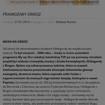
PRAWDZIWY ORKISZ
Dodano:
27-01-2013
w kategorii:
-
autor:
Elżbieta Ruman
MODA NA ORKISZ
Od ośmiu lat obserwowałam działanie Hildegardy we współczesnym
świecie.
To był sierpień – 2004 roku, – kiedy w moim autorskim
programie My wy Oni redakcji katolickiej TVP po raz pierwszy chciałam
przybliżyć widzom niezwykłą wiedzę i dzieła benedyktynki, Hildegardy
z Bingen. Byłam nią zafascynowana; kobieta, która w czasach
średniowiecza konno przemierzała dziesiątki kilometrów głosząc
ewangelię, skromna siostra, która napisała setki listów z
napomnieniami do możnych tego świata: książąt, biskupów a nawet
Papieża.
Zachowało się też ok. 300 jej listów kierowanych m.in. do papieża,
do Bernarda z Clairvaux, do cesarza Fryderyka Barbarossy
.
Hildegarda z
Bingen ufundowała kilka klasztorów, a spędzając życie z mniszkami,
zamkniętymi w klauzurze, dbała o ich ciągły rozwój – zachowały się też
zapisy, barwnie ukazujące przezywanie świąt - Hildegarda wtedy ubierała
siostry w złote habity, aby podkreślić przeżywaną radość i wielkość Boga.