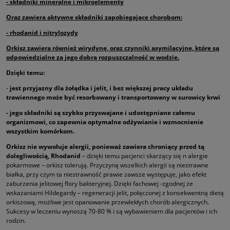
- składniki mineralne i mikroelementy
Oraz zawiera aktywne składniki zapobiegające chorobom:
- rhodanid i nitrylozydy
Orkisz zawiera również wirydynę, oraz czynniki asymilacyjne, które są
odpowiedzialne za jego dobrą rozpuszczalność w wodzie.
Dzięki temu:
-
jest przyjazny dla żołądka i jelit, i bez większej pracy układu
trawiennego może być resorbowany i transportowany w surowicy krwi
- jego składniki są szybko przyswajane i udostępniane całemu
organizmowi, co zapewnia optymalne odżywianie i wzmocnienie
wszystkim komórkom.
Orkisz nie wywołuje alergii, ponieważ zawiera chroniący przed tą
dolegliwością, Rhodanid
– dzięki temu pacjenci skarżący się n alergie
pokarmowe – orkisz tolerują. Przyczyną wszelkich alergii są niestrawne
białka, przy czym ta niestrawność prawie zawsze występuje, jako efekt
zaburzenia jelitowej flory bakteryjnej. Dzięki fachowej -zgodnej ze
wskazaniami Hildegardy – regeneracji jelit, połączonej z konsekwentną dietą
orkiszową, możliwe jest opanowanie przewlekłych chorób alergicznych.
Sukcesy w leczeniu wynoszą 70-80 % i są wybawieniem dla pacjentów i ich
rodzin.